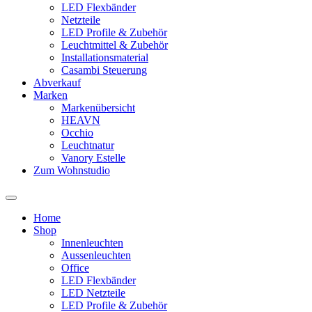
LED Flexbänder
Netzteile
LED Profile & Zubehör
Leuchtmittel & Zubehör
Installationsmaterial
Casambi Steuerung
Abverkauf
Marken
Markenübersicht
HEAVN
Occhio
Leuchtnatur
Vanory Estelle
Zum Wohnstudio
Home
Shop
Innenleuchten
Aussenleuchten
Office
LED Flexbänder
LED Netzteile
LED Profile & Zubehör