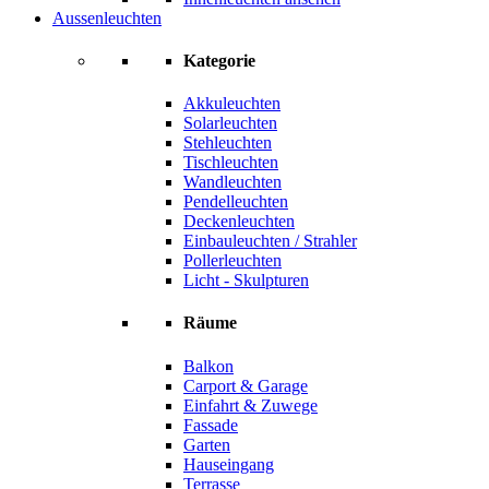
Aussenleuchten
Kategorie
Akkuleuchten
Solarleuchten
Stehleuchten
Tischleuchten
Wandleuchten
Pendelleuchten
Deckenleuchten
Einbauleuchten / Strahler
Pollerleuchten
Licht - Skulpturen
Räume
Balkon
Carport & Garage
Einfahrt & Zuwege
Fassade
Garten
Hauseingang
Terrasse